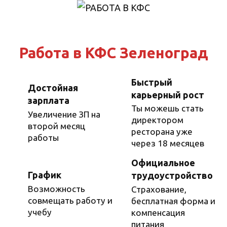
Перейти
к
содержанию
Работа в КФС Зеленоград
Быстрый
Достойная
карьерный рост
зарплата
Ты можешь стать
Увеличение ЗП на
директором
второй месяц
ресторана уже
работы
через 18 месяцев
Официальное
График
трудоустройство
Возможность
Страхование,
совмещать работу и
бесплатная форма и
учебу
компенсация
питания