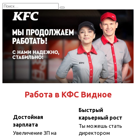
Перейти
Search
к
for:
содержанию
Работа в КФС Видное
Быстрый
Достойная
карьерный рост
зарплата
Ты можешь стать
Увеличение ЗП на
директором