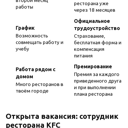
второй месяц
ресторана уже
работы
через 18 месяцев
Официальное
График
трудоустройство
Возможность
Страхование,
совмещать работу и
бесплатная форма и
учебу
компенсация
питания
Премирование
Работа рядом с
Премия за каждого
домом
приведенного друга
Много ресторанов в
и при выполнении
твоём городе
плана ресторана
Открыта вакансия: сотрудник
ресторана KFC