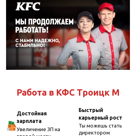
Перейти
к
содержанию
Работа в КФС Троицк М
Быстрый
Достойная
карьерный рост
зарплата
Ты можешь стать
Увеличение ЗП на
директором