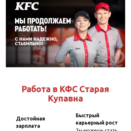
Перейти
к
содержанию
Работа в КФС Старая
Купавна
Быстрый
Достойная
карьерный рост
зарплата
Ты можешь стать