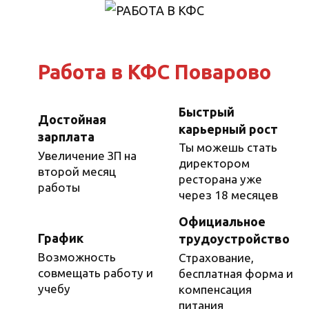
Перейти
к
содержанию
Работа в КФС Поварово
Быстрый
Достойная
карьерный рост
зарплата
Ты можешь стать
Увеличение ЗП на
директором
второй месяц
ресторана уже
работы
через 18 месяцев
Официальное
График
трудоустройство
Возможность
Страхование,
совмещать работу и
бесплатная форма и
учебу
компенсация
питания