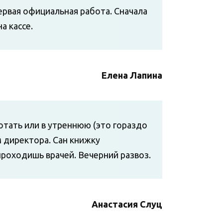
первая официальная работа. Сначала
а кассе.
Елена Лапина
отать или в утреннюю (это гораздо
м директора. Сан книжку
проходишь врачей. Вечерний развоз.
Анастасия Слуц