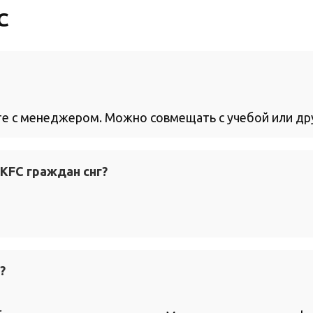
C
те с менеджером. Можно совмещать с учебой или др
 KFC граждан снг?
?