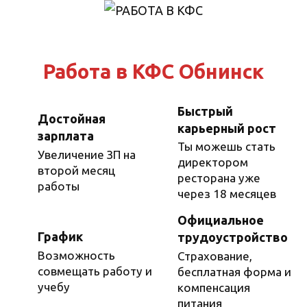
Перейти
к
содержанию
Работа в КФС Обнинск
Быстрый
Достойная
карьерный рост
зарплата
Ты можешь стать
Увеличение ЗП на
директором
второй месяц
ресторана уже
работы
через 18 месяцев
Официальное
График
трудоустройство
Возможность
Страхование,
совмещать работу и
бесплатная форма и
учебу
компенсация
питания