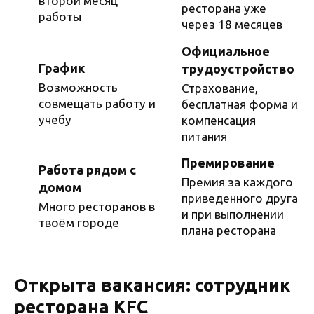
второй месяц
ресторана уже
работы
через 18 месяцев
Официальное
График
трудоустройство
Возможность
Страхование,
совмещать работу и
бесплатная форма и
учебу
компенсация
питания
Премирование
Работа рядом с
Премия за каждого
домом
приведенного друга
Много ресторанов в
и при выполнении
твоём городе
плана ресторана
Открыта вакансия: сотрудник
ресторана KFC