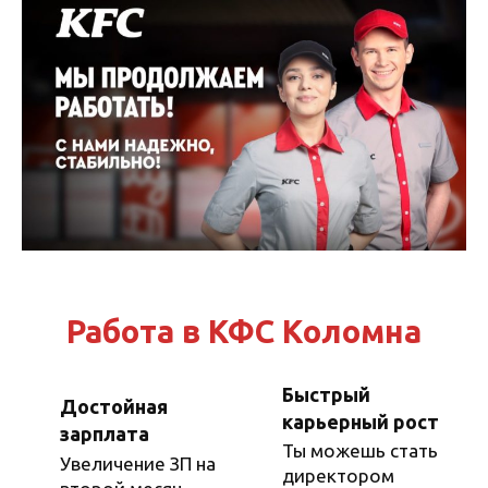
Перейти
к
содержанию
Работа в КФС Коломна
Быстрый
Достойная
карьерный рост
зарплата
Ты можешь стать
Увеличение ЗП на
директором